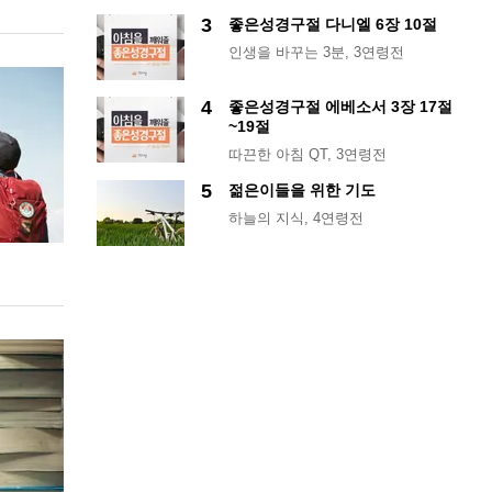
3
좋은성경구절 다니엘 6장 10절
인생을 바꾸는 3분
, 3연령전
4
좋은성경구절 에베소서 3장 17절
~19절
따끈한 아침 QT
, 3연령전
5
젊은이들을 위한 기도
하늘의 지식
, 4연령전