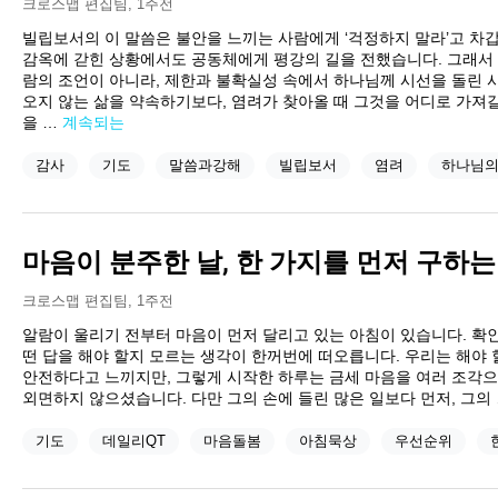
크로스맵 편집팀
,
1주전
빌립보서의 이 말씀은 불안을 느끼는 사람에게 ‘걱정하지 말라’고 차
감옥에 갇힌 상황에서도 공동체에게 평강의 길을 전했습니다. 그래서 
람의 조언이 아니라, 제한과 불확실성 속에서 하나님께 시선을 돌린 
오지 않는 삶을 약속하기보다, 염려가 찾아올 때 그것을 어디로 가져
을 …
계속되는
감사
기도
말씀과강해
빌립보서
염려
하나님
마음이 분주한 날, 한 가지를 먼저 구하는
크로스맵 편집팀
,
1주전
알람이 울리기 전부터 마음이 먼저 달리고 있는 아침이 있습니다. 확인
떤 답을 해야 할지 모르는 생각이 한꺼번에 떠오릅니다. 우리는 해야 
안전하다고 느끼지만, 그렇게 시작한 하루는 금세 마음을 여러 조각
외면하지 않으셨습니다. 다만 그의 손에 들린 많은 일보다 먼저, 그의
기도
데일리QT
마음돌봄
아침묵상
우선순위