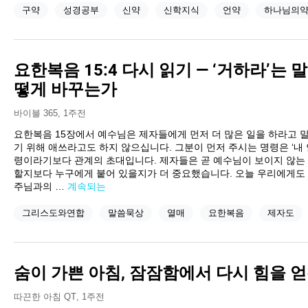
구약
성경공부
신약
신학지식
언약
하나님의
요한복음 15:4 다시 읽기 — ‘거하라’는
떻게 바꾸는가
바이블 365
,
1주전
요한복음 15장에서 예수님은 제자들에게 먼저 더 많은 일을 하라고 말
기 위해 애쓰라고도 하지 않으십니다. 그분이 먼저 주시는 명령은 ‘내 
령이라기보다 관계의 초대입니다. 제자들은 곧 예수님이 보이지 않는 
할지보다 누구에게 붙어 있을지가 더 중요했습니다. 오늘 우리에게도
주님과의 …
계속되는
그리스도와연합
말씀묵상
열매
요한복음
제자도
숨이 가쁜 아침, 잠잠함에서 다시 힘을 얻
따끈한 아침 QT
,
1주전