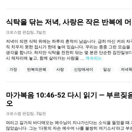
식탁을 닦는 저녁, 사랑은 작은 반복에 
크로스맵 편집팀
,
3일전
저녁이 되면 식탁 위에는 하루의 흔적이 남습니다. 급히 마신 커피 자국,
직 치우지 못한 접시가 한데 놓여 있습니다. 우리는 종종 그런 모습
생각을 합니다. 하지만 식탁을 천천히 닦는 몇 분은 단순한 집안일보다
시 제자리에 놓고, 함께 살아가는 사람을 …
계속되는
가정
반복의은혜
사랑
신앙에세이
일상
저녁
마가복음 10:46-52 다시 읽기 — 부르
오
크로스맵 편집팀
,
3일전
여리고 길가의 바디매오는 예수님이 지나가신다는 소식을 들었을 때 
않았습니다. 그는 ‘다윗의 자손 예수여 나를 불쌍히 여기소서’라고 부