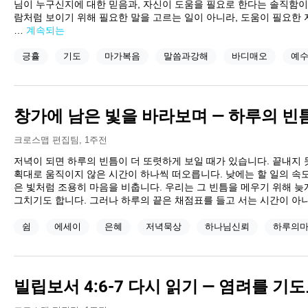
님이 누구신지에 대한 믿음과, 자신이 도움을 필요로 한다는 솔직함이
람처럼 보이기 위해 필요한 말을 고르는 일이 아니라, 도움이 필요한
…
계속되는
긍휼
기도
마가복음
말씀과강해
바디매오
예
창가에 남은 빛을 바라보며 — 하루의 빈
크로스맵 편집팀
,
1주전
저녁이 되면 하루의 빈틈이 더 또렷하게 보일 때가 있습니다. 끝내지 못
획대로 움직이지 않은 시간이 하나씩 떠오릅니다. 낮에는 할 일의 속
은 빛처럼 조용히 마음을 비춥니다. 우리는 그 빈틈을 메우기 위해 늦
그치기도 합니다. 그러나 하루의 끝은 채점표를 들고 서는 시간이 아니
쉼
에세이
은혜
저녁묵상
하나님신뢰
하루의
빌립보서 4:6-7 다시 읽기 — 염려를 기