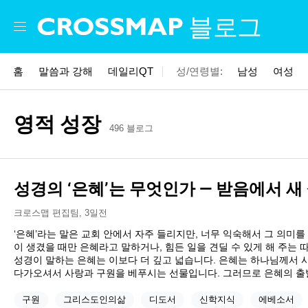
Skip to main content
블로그
홈
말씀과 강해
데일리QT
성/연령별:
남성
여성
영적 성장
496 블로그
성경의 ‘은혜’는 무엇인가 — 받음에서 
크로스맵 편집팀
,
3일전
‘은혜’라는 말은 교회 안에서 자주 들리지만, 너무 익숙해서 그 의미를
이 생겼을 때만 은혜라고 말하거나, 힘든 일을 견딜 수 있게 해 주는
성경이 말하는 은혜는 이보다 더 깊고 넓습니다. 은혜는 하나님께서 
다가오셔서 사랑과 구원을 베푸시는 선물입니다. 그러므로 은혜의 
구원
그리스도인의삶
디도서
신학지식
에베소서