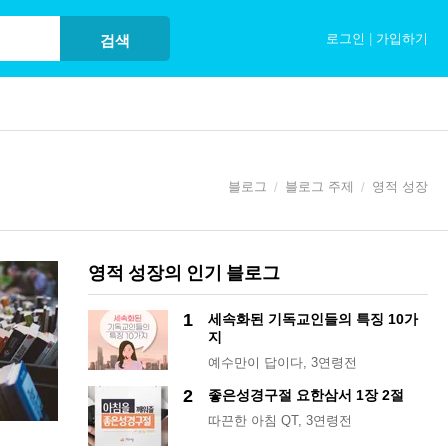
로그인
|
가입하기
검색
블로그
블로그 주제
영적 성장
영적 성장의 인기 블로그
1
세속화된 기독교인들의 특징 10가
지
예수만이 답이다
, 3연령전
2
좋은성경구절 요한삼서 1장 2절
따끈한 아침 QT
, 3연령전