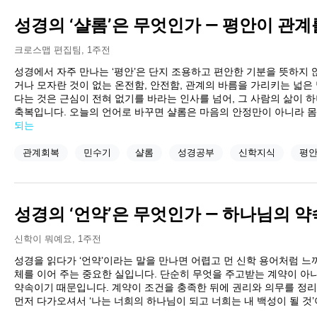
성경의 ‘샬롬’은 무엇인가 — 평안이 관
크로스맵 편집팀
,
1주전
성경에서 자주 만나는 ‘평안’은 단지 조용하고 편안한 기분을 뜻하지 
거나 모자란 것이 없는 온전함, 안전함, 관계의 바름을 가리키는 넓은
다는 것은 근심이 전혀 없기를 바라는 인사를 넘어, 그 사람의 삶이
축복입니다. 오늘의 언어로 바꾸면 샬롬은 마음의 안정만이 아니라 
되는
관계회복
민수기
샬롬
성경공부
신학지식
평
성경의 ‘언약’은 무엇인가 — 하나님의 
신학이 뭐예요
,
1주전
성경을 읽다가 ‘언약’이라는 말을 만나면 어렵고 먼 신학 용어처럼 느
체를 이어 주는 중요한 실입니다. 단순히 무엇을 주고받는 계약이 
약속이기 때문입니다. 계약이 조건을 충족한 뒤에 권리와 의무를 정
먼저 다가오셔서 ‘나는 너희의 하나님이 되고 너희는 내 백성이 될 것