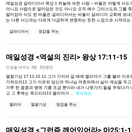
매일성경 갈라디아서 묵상 1 하늘에 속한 사람 – 바울은 어떻게 사도가
아니요 사람으로 말미암은 것도 아니요 오직 예수 그리스도와 그를 
말미암아 사도 된 바울은 갈라디아서는 바울이 갈라디아 교회에 보내
는 다른 서신과는 다르게 다급하게 변증하는 듯한 느낌으로 시작되는
갈라디아서
영감을 주는
매일성경 <역설의 진리> 왕상 17:11-15
인생을 바꾸는 3분
,
3연령전
열왕기상 17:11-15 11 그가 가지러 갈 때에 엘리야가 그를 불러 이
가져오라12 그가 이르되 당신의 하나님 여호와께서 살아 계심을 두고
가루 한 움큼과 병에 기름 조금 뿐이라 내가 나뭇가지 둘을 주워다가 
고 그 후에는 죽으리라13 엘리야가 …
계속되는
엘리야
열왕기상
영감을 주는
매일성경 <그런즉 깨어있어라> 마25:1-1