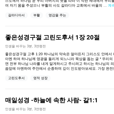
스도께서 하나님 곧 우리 아버지의 뜻을 따라 이 악한 세대에서 우리
여 자기 몸을 주셨으니 부활의 사도 갈라디아 교회에서 바울의 …
계
갈라디아서
부활
영감을 주는
좋은성경구절 고린도후서 1장 20절
인생을 바꾸는 3분
,
3연령전
좋은성경구절 고후 1:20 하나님의 약속은 얼마든지 그리스도 안에서
아멘 하여 하나님께 영광을 돌리게 되느니라 묵상을 돕는 글 * 우리
면 전부 하나님 나라를 내게 알게하시고 주시려고 하시는 하나님의 의
씀앞에 아멘하며 주안에서 순종하며 깊이 인도받아보세요. 가장 완전
고린도후서
영적 성장
매일성경 -하늘에 속한 사람- 갈1:1
인생을 바꾸는 3분
,
3연령전