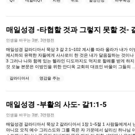
QT
데일리QT
시편
위로
일상신앙
하루묵상
매일성경 -타협할 것과 그렇지 못할 것- 갈2
인생을 바꾸는 3분
,
3연령전
매일성경 갈라디아서 묵상 3 갈 2:1~102 계시를 따라 올라가 내가
제시하되 유력한 자들에게 사사로이 한 것은 내가 달음질하는 것이나
3 그러나 나와 함께 있는 헬라인 디도까지도 억지로 할례를 받게 하
것 오늘 본문은 이방인을 위한 안디옥 교회의 대표인 바울이 그들의 
갈라디아서
영감을 주는
매일성경 -부활의 사도- 갈1:1-5
인생을 바꾸는 3분
,
3연령전
매일성경 갈라디아서 묵상 2 갈라디아서 1장 1~5절 1 사람들에게서
아니요 오직 예수 그리스도와 그를 죽은 자 가운데서 살리신 하나님 아