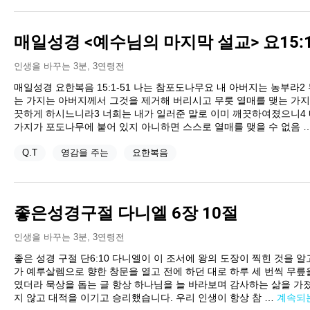
매일성경 <예수님의 마지막 설교> 요15:1
인생을 바꾸는 3분
,
3연령전
매일성경 요한복음 15:1-51 나는 참포도나무요 내 아버지는 농부라2
는 가지는 아버지께서 그것을 제거해 버리시고 무릇 열매를 맺는 가지
끗하게 하시느니라3 너희는 내가 일러준 말로 이미 깨끗하여졌으니4 
가지가 포도나무에 붙어 있지 아니하면 스스로 열매를 맺을 수 없음 
Q.T
영감을 주는
요한복음
좋은성경구절 다니엘 6장 10절
인생을 바꾸는 3분
,
3연령전
좋은 성경 구절 단6:10 다니엘이 이 조서에 왕의 도장이 찍힌 것을 
가 예루살렘으로 향한 창문을 열고 전에 하던 대로 하루 세 번씩 무
였더라 묵상을 돕는 글 항상 하나님을 늘 바라보며 감사하는 삶을 
지 않고 대적을 이기고 승리했습니다. 우리 인생이 항상 참 …
계속되