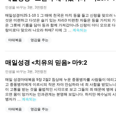
인생을 바꾸는 3분
,
3연령전
매일성경마25:1-10 1 그 때에 천국은 마치 등을 들고 신랑을 맞으러 
섯은 미련하고 다섯은 슬기 있는 자라3 미련한 자들은 등을 가지되 기
은 그릇에 기름을 담아 등과 함께 가져갔더니5 신랑이 더디 오므로 다
랑이로다 맞으러 나오라 하매7 이에 그 …
계속되는
마태복음
영감을 주는
매일성경 <치유의 믿음> 마9:2
인생을 바꾸는 3분
,
3연령전
매일 성경마태복음 9장 2절2 침상에 누운 중풍병자를 사람들이 데리
고 중풍병자에게 이르시되 작은 자야 안심하라 네 죄 사함을 받았느니
이 고통을 받는 것을 율법적인 시각으로 보고 그들의 죄 때문에 병에 
으면 몸이 망가지는 인과관계는 분명해 보입니다. 하지만 예수님의 
병자가 …
계속되는
마태복음
영감을 주는