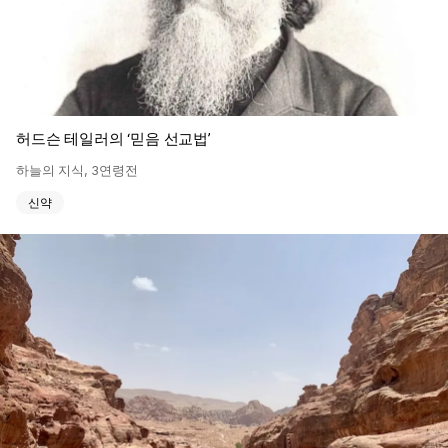
허드슨 테일러의 ‘믿음 선교법’
하늘의 지식
,
3연령전
신약