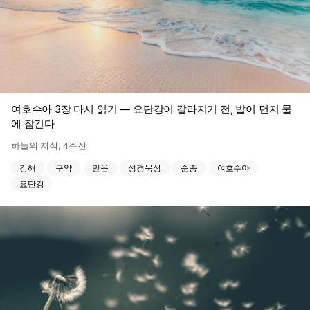
여호수아 3장 다시 읽기 — 요단강이 갈라지기 전, 발이 먼저 물
에 잠긴다
하늘의 지식
,
4주전
강해
구약
믿음
성경묵상
순종
여호수아
요단강