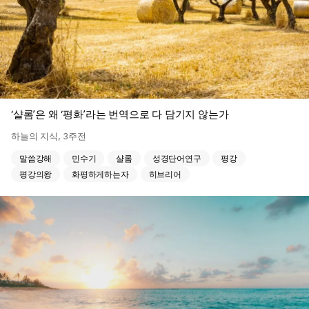
‘샬롬’은 왜 ‘평화’라는 번역으로 다 담기지 않는가
하늘의 지식
,
3주전
말씀강해
민수기
샬롬
성경단어연구
평강
평강의왕
화평하게하는자
히브리어