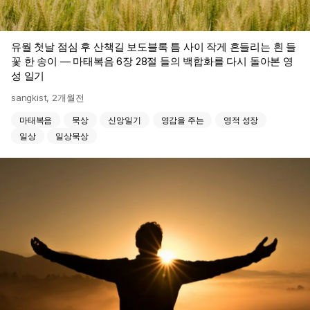
유월 첫날 점심 후 산책길 보도블록 틈 사이 작게 흔들리는 흰 들
꽃 한 송이 — 마태복음 6장 28절 들의 백합화를 다시 돌아본 영
성 일기
sangkist
,
2개월전
마태복음
묵상
신앙일기
영감을 주는
영적 성장
일상
일상묵상