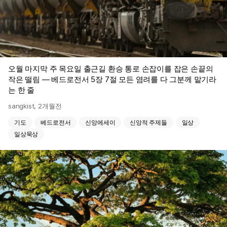
오월 마지막 주 목요일 출근길 환승 통로 손잡이를 잡은 손끝의
작은 떨림 — 베드로전서 5장 7절 모든 염려를 다 그분께 맡기라
는 한 줄
sangkist
,
2개월전
기도
베드로전서
신앙에세이
신앙적 주제들
일상
일상묵상