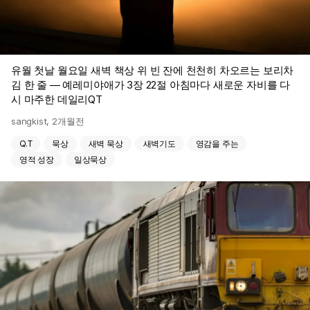
유월 첫날 월요일 새벽 책상 위 빈 잔에 천천히 차오르는 보리차
김 한 줄 — 예레미야애가 3장 22절 아침마다 새로운 자비를 다
시 마주한 데일리QT
sangkist
,
2개월전
Q.T
묵상
새벽 묵상
새벽기도
영감을 주는
영적 성장
일상묵상