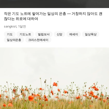
작은 기도 노트에 쌓여가는 일상의 은총 — 거창하지 않아도 괜
찮다는 위로에 대하여
sangkist
,
1달전
기도
기도노트
빌립보서
신앙
에세이
일상묵상
일상의은총
크리스천에세이