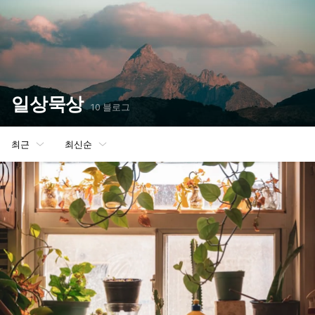
일상묵상
10 블로그
최근
최신순