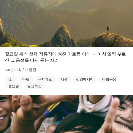
월요일 새벽 첫차 정류장에 켜진 가로등 아래 — 아침 일찍 부르
신 그 음성을 다시 듣는 자리
sangkist
,
2개월전
Q.T
다윗
새벽기도
시편
신앙에세이
아침묵상
월요일
일상묵상