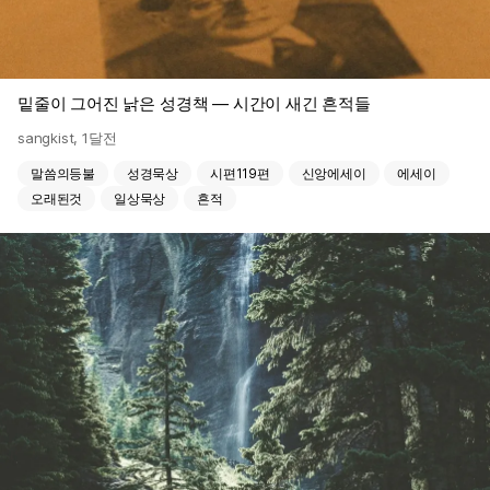
밑줄이 그어진 낡은 성경책 — 시간이 새긴 흔적들
sangkist
,
1달전
말씀의등불
성경묵상
시편119편
신앙에세이
에세이
오래된것
일상묵상
흔적