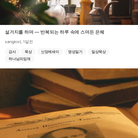
설거지를 하며 — 반복되는 하루 속에 스며든 은혜
sangkist
,
1달전
감사
묵상
신앙에세이
영성일기
일상묵상
하나님의임재