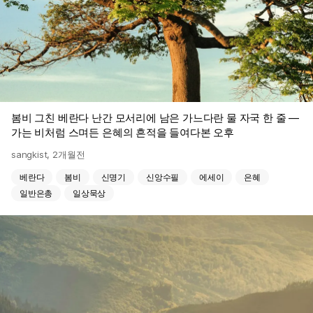
봄비 그친 베란다 난간 모서리에 남은 가느다란 물 자국 한 줄 —
가는 비처럼 스며든 은혜의 흔적을 들여다본 오후
sangkist
,
2개월전
베란다
봄비
신명기
신앙수필
에세이
은혜
일반은총
일상묵상