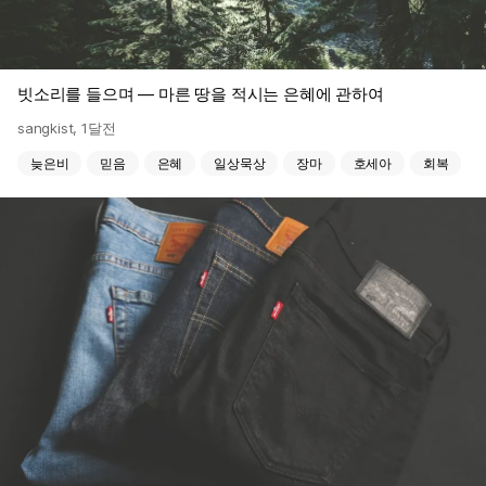
빗소리를 들으며 — 마른 땅을 적시는 은혜에 관하여
sangkist
,
1달전
늦은비
믿음
은혜
일상묵상
장마
호세아
회복