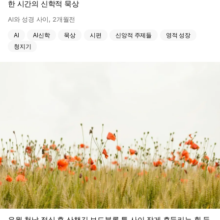
한 시간의 신학적 묵상
AI와 성경 사이
,
2개월전
AI
AI신학
묵상
시편
신앙적 주제들
영적 성장
청지기
유월 첫날 점심 후 산책길 보도블록 틈 사이 작게 흔들리는 흰 들