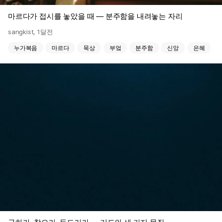
마르다가 접시를 놓았을 때 — 분주함을 내려놓는 자리
sangkist
,
1달전
누가복음
마르다
묵상
부엌
분주함
신앙
은혜