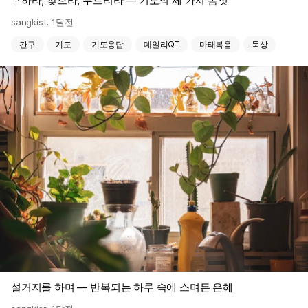
구하라, 찾으라, 두드리라 — 기도의 세 가지 몸짓
sangkist
,
1달전
간구
기도
기도응답
데일리QT
마태복음
묵상
설거지를 하며 — 반복되는 하루 속에 스며든 은혜