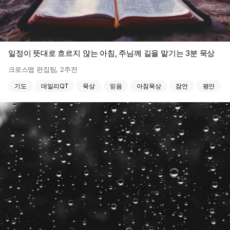
일정이 뜻대로 흐르지 않는 아침, 주님께 길을 맡기는 3분 묵상
크로스맵 편집팀
,
2주전
기도
데일리QT
묵상
믿음
아침묵상
잠언
평안