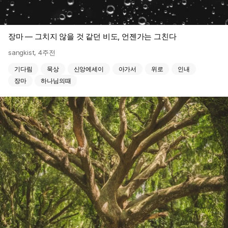
장마 — 그치지 않을 것 같던 비도, 언젠가는 그친다
sangkist
,
4주전
기다림
묵상
신앙에세이
아가서
위로
인내
장마
하나님의때