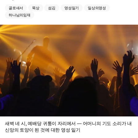
골로새서
묵상
섬김
영성일기
일상의영성
하나님의임재
새벽 네 시, 예배당 귀퉁이 자리에서 — 어머니의 기도 소리가 내
신앙의 토양이 된 것에 대한 영성 일기