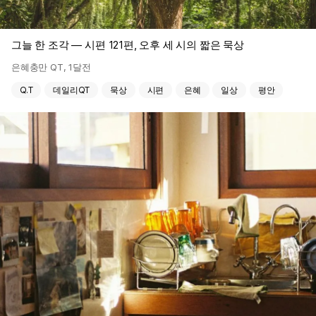
그늘 한 조각 — 시편 121편, 오후 세 시의 짧은 묵상
은혜충만 QT
,
1달전
Q.T
데일리QT
묵상
시편
은혜
일상
평안