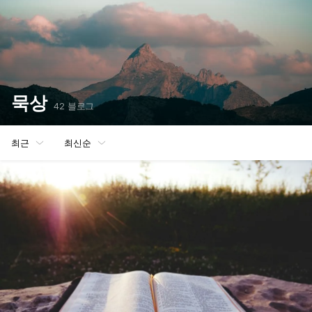
묵상
42 블로그
최근
최신순