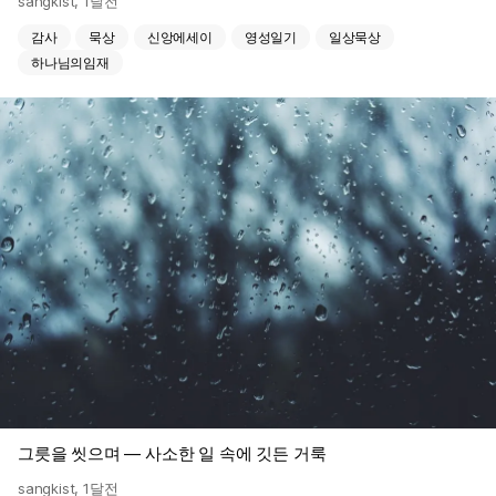
sangkist
,
1달전
감사
묵상
신앙에세이
영성일기
일상묵상
하나님의임재
그릇을 씻으며 — 사소한 일 속에 깃든 거룩
sangkist
,
1달전