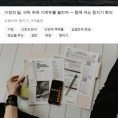
가정의 달, 식탁 위에 가계부를 펼치며 — 함께 여는 청지기 회의
오병이어 청지기
,
3개월전
가정
고린도전서
신앙적 주제들
십일조와 헌금
영감을 주는
잠언
재정
청지기