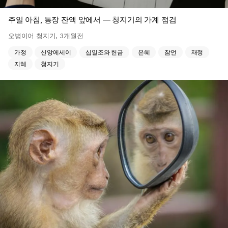
주일 아침, 통장 잔액 앞에서 — 청지기의 가계 점검
오병이어 청지기
,
3개월전
가정
신앙에세이
십일조와 헌금
은혜
잠언
재정
지혜
청지기