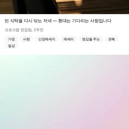
빈 식탁을 다시 닦는 저녁 — 환대는 기다리는 사랑입니다
크로스맵 편집팀
,
2주전
가정
사랑
신앙에세이
에세이
영감을 주는
은혜
일상