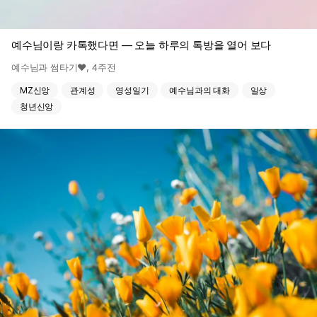
예수님이랑 카톡했다면 — 오늘 하루의 톡방을 열어 보다
예수님과 썸타기♥
,
4주전
MZ신앙
관계성
영성일기
예수님과의 대화
일상
청년신앙