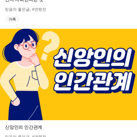
믿음의 좋은글
,
4연령전
가족
신앙인의 인간관계
믿음의 좋은글
,
4연령전