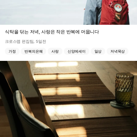
식탁을 닦는 저녁, 사랑은 작은 반복에 머뭅니다
크로스맵 편집팀
,
5일전
가정
반복의은혜
사랑
신앙에세이
일상
저녁묵상