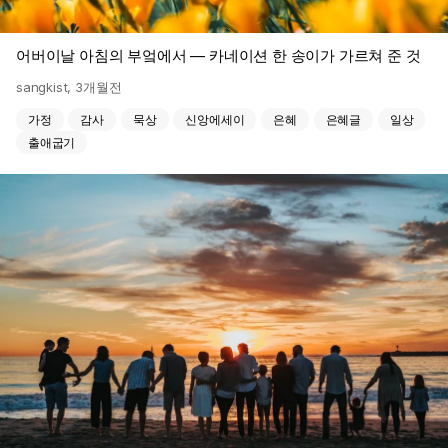
어버이날 아침의 부엌에서 — 카네이션 한 송이가 가르쳐 준 것
sangkist
,
3개월전
가정
감사
묵상
신앙에세이
은혜
은혜글
일상
출애굽기