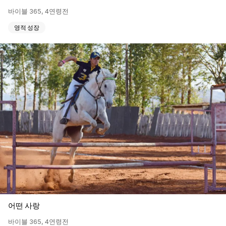
바이블 365
,
4연령전
영적 성장
어떤 사랑
바이블 365
,
4연령전