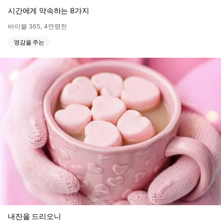
시간에게 약속하는 8가지
바이블 365
,
4연령전
영감을 주는
내잔을 드리오니