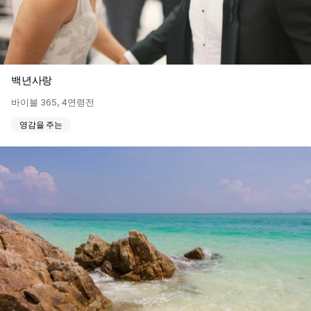
백년사랑
바이블 365
,
4연령전
영감을 주는