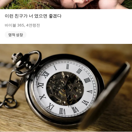
이런 친구가 너 였으면 좋겠다
바이블 365
,
4연령전
영적 성장