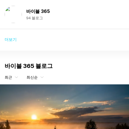
바이블 365
94 블로그
더보기
바이블 365 블로그
최근
최신순