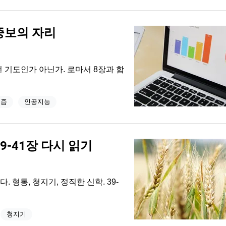
중보의 자리
건 기도인가 아닌가. 로마서 8장과 함
리즘
인공지능
9-41장 다시 읽기
형통, 청지기, 정직한 신학. 39-
청지기