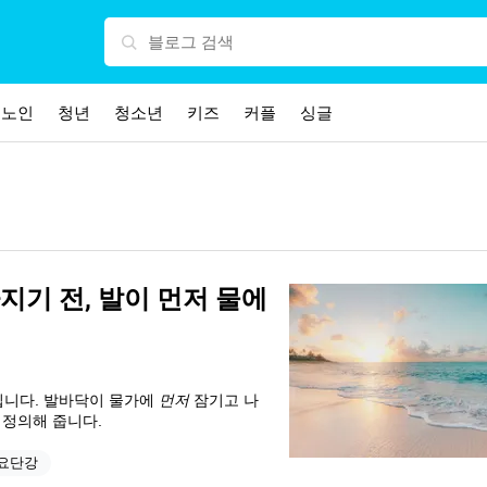
노인
청년
청소년
키즈
커플
싱글
지기 전, 발이 먼저 물에
닙니다. 발바닥이 물가에
먼저
잠기고 나
 정의해 줍니다.
요단강