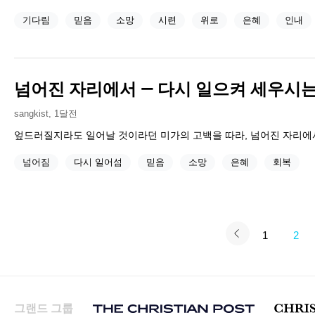
기다림
믿음
소망
시련
위로
은혜
인내
넘어진 자리에서 — 다시 일으켜 세우시는
sangkist
,
1달전
엎드러질지라도 일어날 것이라던 미가의 고백을 따라, 넘어진 자리에서
넘어짐
다시 일어섬
믿음
소망
은혜
회복
1
2
그랜드 그룹