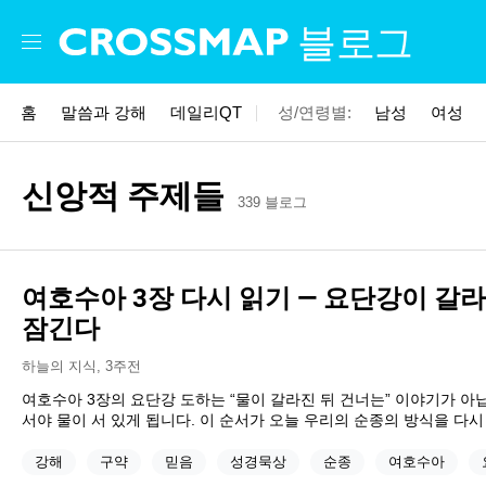
Skip to main content
블로그
홈
말씀과 강해
데일리QT
성/연령별:
남성
여성
신앙적 주제들
339 블로그
여호수아 3장 다시 읽기 — 요단강이 갈라
잠긴다
하늘의 지식
,
3주전
여호수아 3장의 요단강 도하는 “물이 갈라진 뒤 건너는” 이야기가 아
서야 물이 서 있게 됩니다. 이 순서가 오늘 우리의 순종의 방식을 다시
강해
구약
믿음
성경묵상
순종
여호수아