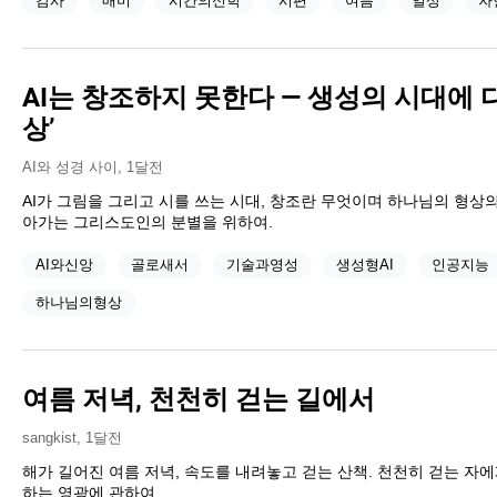
감사
매미
시간의신학
시편
여름
일상
자
AI는 창조하지 못한다 — 생성의 시대에 
상’
AI와 성경 사이
,
1달전
AI가 그림을 그리고 시를 쓰는 시대, 창조란 무엇이며 하나님의 형상의
아가는 그리스도인의 분별을 위하여.
AI와신앙
골로새서
기술과영성
생성형AI
인공지능
하나님의형상
여름 저녁, 천천히 걷는 길에서
sangkist
,
1달전
해가 길어진 여름 저녁, 속도를 내려놓고 걷는 산책. 천천히 걷는 자
하는 영광에 관하여.