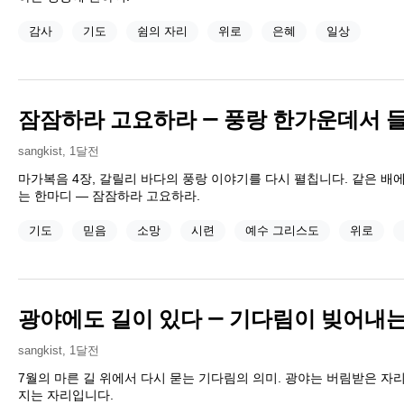
감사
기도
쉼의 자리
위로
은혜
일상
잠잠하라 고요하라 — 풍랑 한가운데서 
sangkist
,
1달전
마가복음 4장, 갈릴리 바다의 풍랑 이야기를 다시 펼칩니다. 같은 배에
는 한마디 — 잠잠하라 고요하라.
기도
믿음
소망
시련
예수 그리스도
위로
광야에도 길이 있다 — 기다림이 빚어내는
sangkist
,
1달전
7월의 마른 길 위에서 다시 묻는 기다림의 의미. 광야는 버림받은 자
지는 자리입니다.