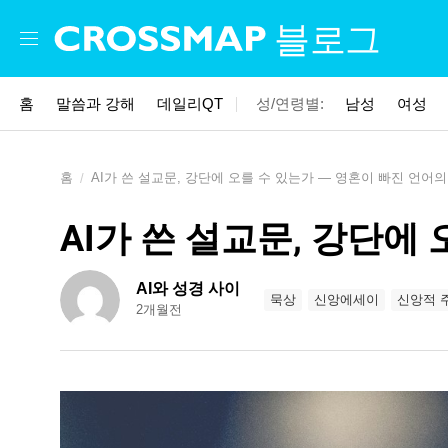
Skip to main content
블로그
홈
말씀과 강해
데일리QT
성/연령별:
남성
여성
홈
AI가 쓴 설교문, 강단에 오를 수 있는가 — 영혼이 빠진 언어의
AI가 쓴 설교문, 강단에
AI와 성경 사이
묵상
신앙에세이
신앙적 
2개월전