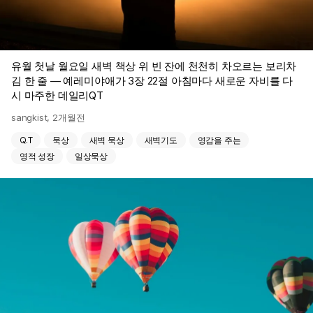
유월 첫날 월요일 새벽 책상 위 빈 잔에 천천히 차오르는 보리차
김 한 줄 — 예레미야애가 3장 22절 아침마다 새로운 자비를 다
시 마주한 데일리QT
sangkist
,
2개월전
Q.T
묵상
새벽 묵상
새벽기도
영감을 주는
영적 성장
일상묵상