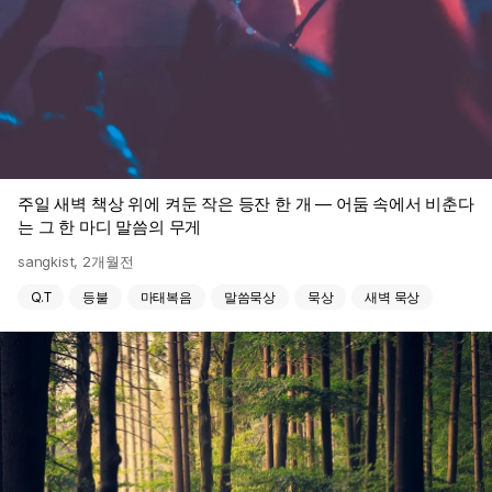
주일 새벽 책상 위에 켜둔 작은 등잔 한 개 — 어둠 속에서 비춘다
는 그 한 마디 말씀의 무게
sangkist
,
2개월전
Q.T
등불
마태복음
말씀묵상
묵상
새벽 묵상