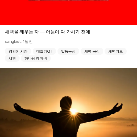
새벽을 깨우는 자 — 어둠이 다 가시기 전에
sangkist
,
1달전
경건의 시간
데일리QT
말씀묵상
새벽 묵상
새벽기도
시편
하나님의 자비