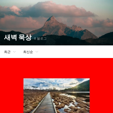
새벽 묵상
8 블로그
최근
최신순