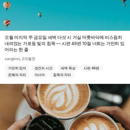
오월 마지막 주 금요일 새벽 다섯 시 거실 마룻바닥에 비스듬히
내려앉는 가로등 빛의 침묵 — 시편 46편 10절 너희는 가만히 있
어라는 한 줄
sangkist
,
2개월전
가만히 있어
경건의 시간
새벽 묵상
시편 46편
은혜의 자리
이사야
침묵의 자리