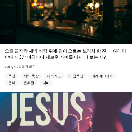
오월 끝자락 새벽 식탁 위에 김이 오르는 보리차 한 잔 — 예레미
야애가 3장 아침마다 새로운 자비를 다시 펴 보는 시간
sangkist
,
2개월전
묵상
새벽 묵상
새벽기도
아침묵상
예레미야애가
은혜
은혜글
자비