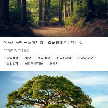
에녹의 동행 — 보이지 않는 길을 함께 걷는다는 것
sangkist
,
2개월전
말씀묵상
묵상
새벽 묵상
신앙에세이
신앙의 성장
신앙일기
신앙적 주제들
창세기