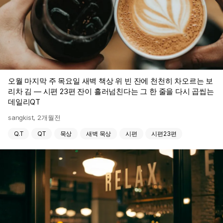
오월 마지막 주 목요일 새벽 책상 위 빈 잔에 천천히 차오르는 보
리차 김 — 시편 23편 잔이 흘러넘친다는 그 한 줄을 다시 곱씹는
데일리QT
sangkist
,
2개월전
Q.T
QT
묵상
새벽 묵상
시편
시편23편