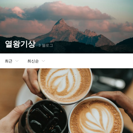
열왕기상
3 블로그
최근
최신순