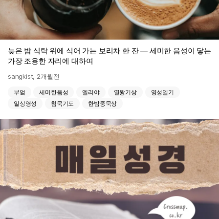
늦은 밤 식탁 위에 식어 가는 보리차 한 잔 — 세미한 음성이 닿는
가장 조용한 자리에 대하여
sangkist
,
2개월전
부엌
세미한음성
엘리야
열왕기상
영성일기
일상영성
침묵기도
한밤중묵상