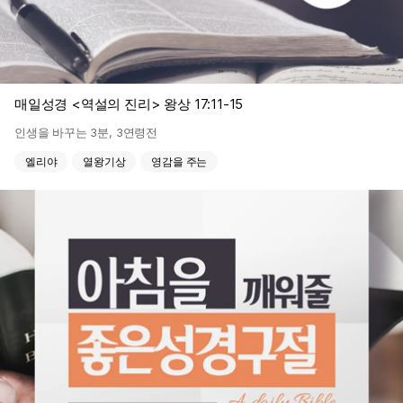
매일성경 <역설의 진리> 왕상 17:11-15
인생을 바꾸는 3분
,
3연령전
엘리야
열왕기상
영감을 주는