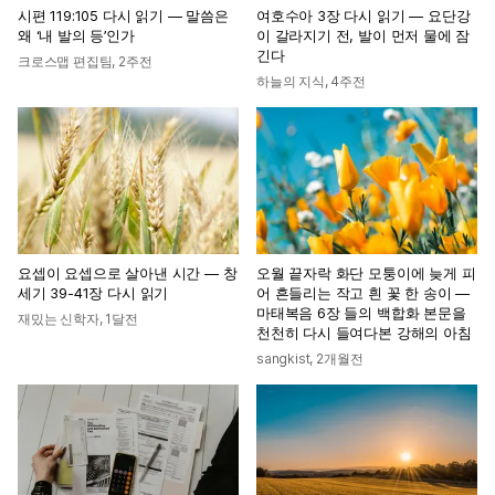
시편 119:105 다시 읽기 — 말씀은
여호수아 3장 다시 읽기 — 요단강
왜 ‘내 발의 등’인가
이 갈라지기 전, 발이 먼저 물에 잠
긴다
크로스맵 편집팀
,
2주전
하늘의 지식
,
4주전
요셉이 요셉으로 살아낸 시간 — 창
오월 끝자락 화단 모퉁이에 늦게 피
세기 39-41장 다시 읽기
어 흔들리는 작고 흰 꽃 한 송이 —
마태복음 6장 들의 백합화 본문을
재밌는 신학자
,
1달전
천천히 다시 들여다본 강해의 아침
sangkist
,
2개월전