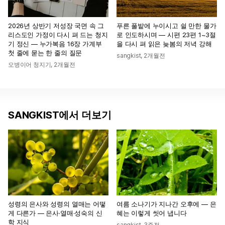
2026년 상반기 저성장 국면 속 그
푸른 풀밭에 누이시고 쉴 만한 물가
리스도인 가정이 다시 펴 드는 청지
로 인도하시며 — 시편 23편 1~3절
기 정신 — 누가복음 16장 가계부
을 다시 펴 읽은 늦봄의 저녁 강해
첫 줄에 묻는 한 줄의 질문
sangkist
,
2개월전
오병이어 청지기
,
2개월전
SANGKIST에서 더보기
성령의 은사와 성령의 열매는 어떻
여름 소나기가 지나간 오후에 — 은
게 다른가 — 은사·열매·성숙의 신
혜는 이렇게 씻어 냅니다
학 지식
sangkist
,
3주전