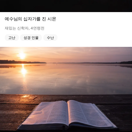
예수님의 십자가를 진 시몬
재밌는 신학자
,
4연령전
고난
성경 인물
수난