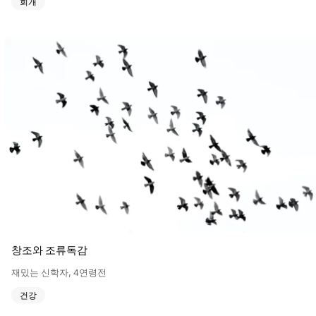
회개
창조와 조류독감
재밌는 신학자
,
4연령전
건강