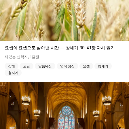
요셉이 요셉으로 살아낸 시간 — 창세기 39-41장 다시 읽기
재밌는 신학자
,
1달전
강해
고난
말씀묵상
영적 성장
요셉
창세기
청지기