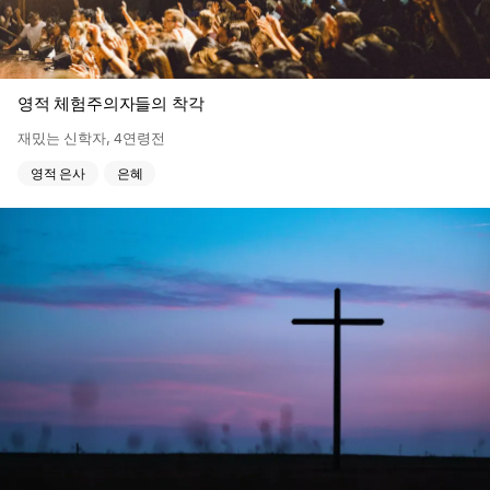
영적 체험주의자들의 착각
재밌는 신학자
,
4연령전
영적 은사
은혜