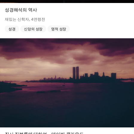
성경해석의 역사
재밌는 신학자
,
4연령전
성경
신앙의 성장
영적 성장