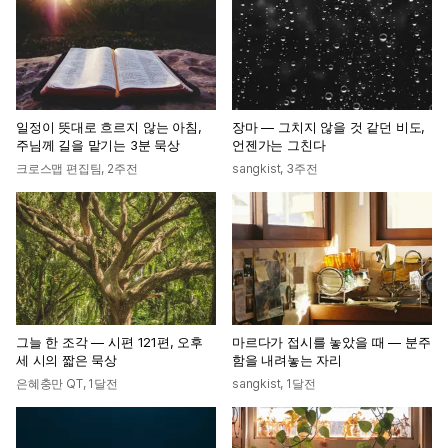
일정이 뜻대로 흐르지 않는 아침,
장마 — 그치지 않을 것 같던 비도,
주님께 길을 맡기는 3분 묵상
언젠가는 그친다
크로스맵 편집팀
,
2주전
sangkist
,
3주전
그늘 한 조각 — 시편 121편, 오후
마르다가 접시를 놓았을 때 — 분주
세 시의 짧은 묵상
함을 내려놓는 자리
은혜충만 QT
,
1달전
sangkist
,
1달전