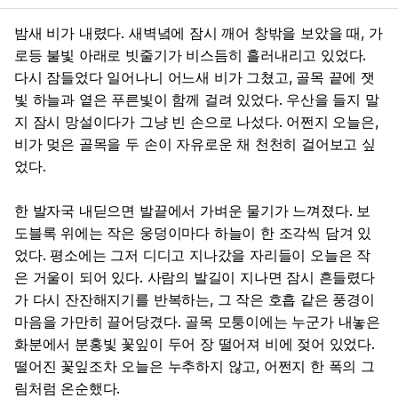
밤새 비가 내렸다. 새벽녘에 잠시 깨어 창밖을 보았을 때, 가
로등 불빛 아래로 빗줄기가 비스듬히 흘러내리고 있었다.
다시 잠들었다 일어나니 어느새 비가 그쳤고, 골목 끝에 잿
빛 하늘과 옅은 푸른빛이 함께 걸려 있었다. 우산을 들지 말
지 잠시 망설이다가 그냥 빈 손으로 나섰다. 어쩐지 오늘은,
비가 멎은 골목을 두 손이 자유로운 채 천천히 걸어보고 싶
었다.
한 발자국 내딛으면 발끝에서 가벼운 물기가 느껴졌다. 보
도블록 위에는 작은 웅덩이마다 하늘이 한 조각씩 담겨 있
었다. 평소에는 그저 디디고 지나갔을 자리들이 오늘은 작
은 거울이 되어 있다. 사람의 발길이 지나면 잠시 흔들렸다
가 다시 잔잔해지기를 반복하는, 그 작은 호흡 같은 풍경이
마음을 가만히 끌어당겼다. 골목 모퉁이에는 누군가 내놓은
화분에서 분홍빛 꽃잎이 두어 장 떨어져 비에 젖어 있었다.
떨어진 꽃잎조차 오늘은 누추하지 않고, 어쩐지 한 폭의 그
림처럼 온순했다.