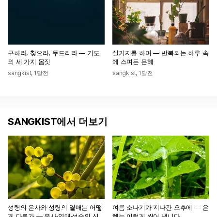
구하라, 찾으라, 두드리라 — 기도
설거지를 하며 — 반복되는 하루 속
의 세 가지 몸짓
에 스며든 은혜
sangkist
,
1달전
sangkist
,
1달전
SANGKIST에서 더보기
성령의 은사와 성령의 열매는 어떻
여름 소나기가 지나간 오후에 — 은
게 다른가 — 은사·열매·성숙의 신
혜는 이렇게 씻어 냅니다