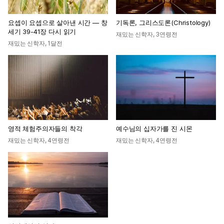
요셉이 요셉으로 살아낸 시간 — 창
기독론, 그리스도론(Christology)
세기 39-41장 다시 읽기
재밌는 신학자
,
3연령전
재밌는 신학자
,
1달전
영적 체험주의자들의 착각
예수님의 십자가를 진 시몬
재밌는 신학자
,
4연령전
재밌는 신학자
,
4연령전