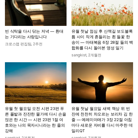
빈 식탁을 다시 닦는 저녁 — 환대
유월 첫날 점심 후 산책길 보도블록
는 기다리는 사랑입니다
틈 사이 작게 흔들리는 흰 들꽃 한
송이 — 마태복음 6장 28절 들의 백
크로스맵 편집팀
,
2주전
합화를 다시 돌아본 영성 일기
sangkist
,
2개월전
유월 첫 월요일 오전 시편 23편 푸
유월 첫날 월요일 새벽 책상 위 빈
른 풀밭과 잔잔한 물가에 다시 손을
잔에 천천히 차오르는 보리차 김 한
얹은 한 시간 — 시편 23편 1절 여
줄 — 예레미야애가 3장 22절 아침
호와는 나의 목자시니라는 한 줄의
마다 새로운 자비를 다시 마주한 데
강해
일리QT
sangkist
,
2개월전
sangkist
,
2개월전