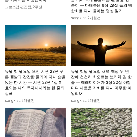
송이 — 마태복음 6장 28절 들의 백
크로스맵 편집팀
,
2주전
합화를 다시 돌아본 영성 일기
sangkist
,
2개월전
유월 첫 월요일 오전 시편 23편 푸
유월 첫날 월요일 새벽 책상 위 빈
른 풀밭과 잔잔한 물가에 다시 손을
잔에 천천히 차오르는 보리차 김 한
얹은 한 시간 — 시편 23편 1절 여
줄 — 예레미야애가 3장 22절 아침
호와는 나의 목자시니라는 한 줄의
마다 새로운 자비를 다시 마주한 데
강해
일리QT
sangkist
,
2개월전
sangkist
,
2개월전