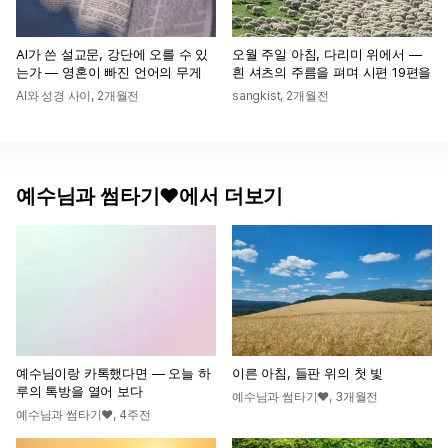
AI가 쓴 설교문, 강단에 오를 수 있
오월 주일 아침, 다리미 위에서 —
는가 — 영혼이 빠진 언어의 무게
흰 셔츠의 주름을 펴며 시편 19편을
AI와 성경 사이
,
2개월전
sangkist
,
2개월전
예수님과 썸타기♥에서 더보기
예수님이랑 카톡했다면 — 오늘 하
이른 아침, 들판 위의 첫 빛
루의 톡방을 열어 보다
예수님과 썸타기♥
,
3개월전
예수님과 썸타기♥
,
4주전