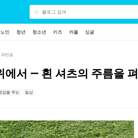
노인
청년
청소년
키즈
커플
싱글
 19편을
위에서 — 흰 셔츠의 주름을 펴
영감을 주는
일상