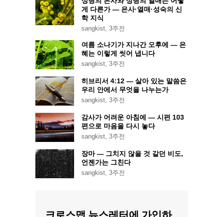
성령의 은사와 성령의 열매는 어떻
게 다른가 — 은사·열매·성숙의 신
학 지식
sangkist
,
3주전
여름 소나기가 지나간 오후에 — 은
혜는 이렇게 씻어 냅니다
sangkist
,
3주전
히브리서 4:12 — 살아 있는 말씀은
우리 안에서 무엇을 나누는가
sangkist
,
3주전
감사가 어려운 아침에 — 시편 103
편으로 마음을 다시 놓다
sangkist
,
3주전
장마 — 그치지 않을 것 같던 비도,
언젠가는 그친다
sangkist
,
3주전
크로스맵 뉴스레터에 가입하