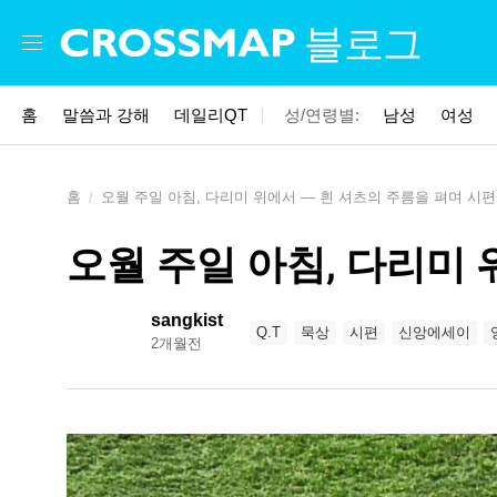
Skip to main content
블로그
홈
말씀과 강해
데일리QT
성/연령별:
남성
여성
홈
오월 주일 아침, 다리미 위에서 — 흰 셔츠의 주름을 펴며 시편
오월 주일 아침, 다리미 
sangkist
Q.T
묵상
시편
신앙에세이
2개월전