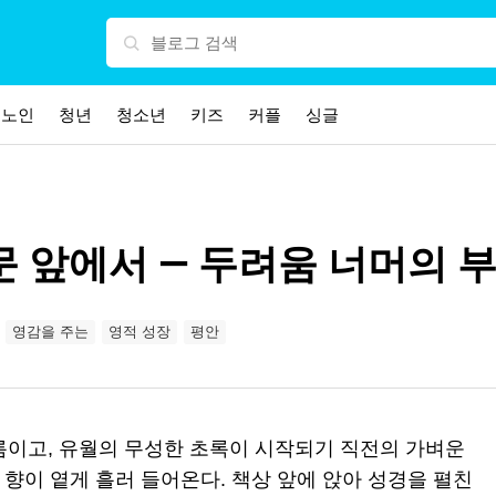
노인
청년
청소년
키즈
커플
싱글
문 앞에서 — 두려움 너머의 
영감을 주는
영적 성장
평안
름이고, 유월의 무성한 초록이 시작되기 직전의 가벼운
 향이 옅게 흘러 들어온다. 책상 앞에 앉아 성경을 펼친