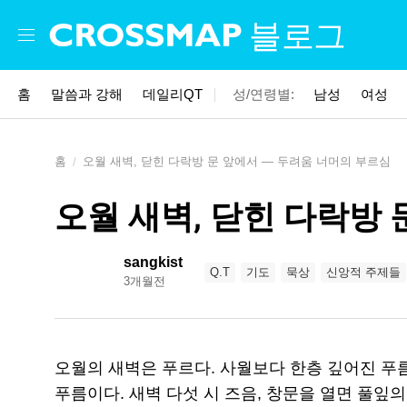
Skip to main content
블로그
홈
말씀과 강해
데일리QT
성/연령별:
남성
여성
홈
오월 새벽, 닫힌 다락방 문 앞에서 — 두려움 너머의 부르심
오월 새벽, 닫힌 다락방 
sangkist
Q.T
기도
묵상
신앙적 주제들
3개월전
오월의 새벽은 푸르다. 사월보다 한층 깊어진 푸
푸름이다. 새벽 다섯 시 즈음, 창문을 열면 풀잎의