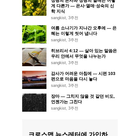
성령의 은사와 성령의 열매는 어떻
게 다른가 — 은사·열매·성숙의 신
학 지식
sangkist
,
3주전
여름 소나기가 지나간 오후에 — 은
혜는 이렇게 씻어 냅니다
sangkist
,
3주전
히브리서 4:12 — 살아 있는 말씀은
우리 안에서 무엇을 나누는가
sangkist
,
3주전
감사가 어려운 아침에 — 시편 103
편으로 마음을 다시 놓다
sangkist
,
3주전
장마 — 그치지 않을 것 같던 비도,
언젠가는 그친다
sangkist
,
3주전
크로스맵 뉴스레터에 가입하