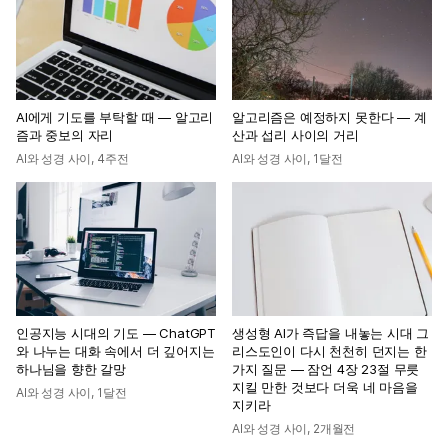
AI에게 기도를 부탁할 때 — 알고리
알고리즘은 예정하지 못한다 — 계
즘과 중보의 자리
산과 섭리 사이의 거리
AI와 성경 사이
,
4주전
AI와 성경 사이
,
1달전
인공지능 시대의 기도 — ChatGPT
생성형 AI가 즉답을 내놓는 시대 그
와 나누는 대화 속에서 더 깊어지는
리스도인이 다시 천천히 던지는 한
하나님을 향한 갈망
가지 질문 — 잠언 4장 23절 무릇
지킬 만한 것보다 더욱 네 마음을
AI와 성경 사이
,
1달전
지키라
AI와 성경 사이
,
2개월전