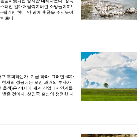
 몸뚱이찢겨진 상처만 내려다본다. 강둑
 스러진 갈대처럼꺾여버린 소망들이여!
두렵기만 한데 언 땅에 훈풍을 주시듯여
이로다.
고 후회하는가. 지금 하라. 그러면 60대
지 현재의 성공에는 오랜 과거의 투자가
년 출생)은 44세에 세계 산업디자인계를
 받은 것이다. 선진국 출신의 쟁쟁한 디