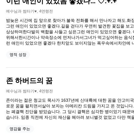
이런 애인이 있었음 좋겠다… ♡:+:+
예수님과 썸타기♥
,
4연령전
밤늦은 시간에 집 앞으로 찾아가.불쑥 전화를 해서 만나자고 해도.화
그런 애인이 있었으면 좋겠다.길을 걷다가 우연히 발견한 꽃집을 보
상상하며한다발의 백합을 사들고 싶은그런 애인이 있었으면 좋겠다. 
위해서한시간이나 약속장소에 먼저나가서그녀가 먹고싶어하는 음식점
런 애인이 있었으면 좋겠다 한치앞도 보이지않는 폭우속에서차안에 
영적 성장
존 하버드의 꿈
예수님과 썸타기♥
,
4연령전
존이라는 젊은 청교도 목사가 1637년에 신대륙에 대한 꿈을 안고미국
로운 꿈을 펼치면서살아 보자는 아메리칸 드림을 가지고 온 것입니다. 그
는 폐결핵 진단을 받았습니다. 그 당시 결핵은 심각한 병이었기 때
습니다. 임종 직전에 자신의 재산을 헤아려 보니별것 없었고 다만 책을
영감을 주는