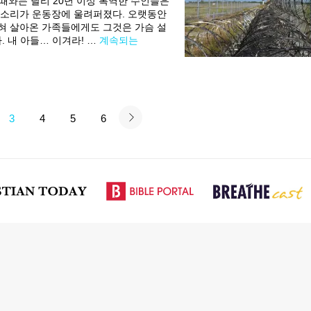
 때와는 달리 20년 이상 복역한 수인들은
 소리가 운동장에 울려퍼졌다. 오랫동안
혀 살아온 가족들에게도 그것은 가슴 설
. 내 아들… 이겨라! …
계속되는
3
4
5
6