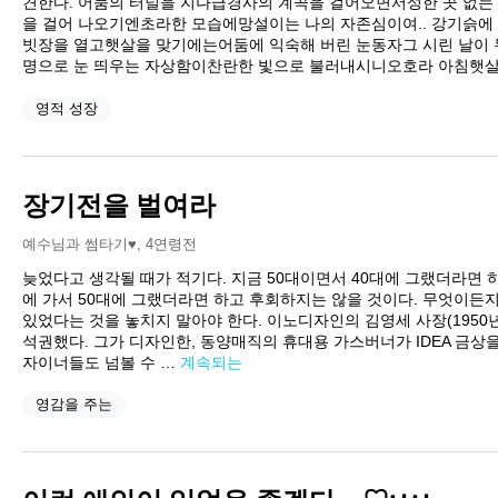
견한다. 어둠의 터널을 지나급경사의 계곡을 걸어오면서성한 곳 없는
을 걸어 나오기엔초라한 모습에망설이는 나의 자존심이여.. 강기슭에
빗장을 열고햇살을 맞기에는어둠에 익숙해 버린 눈동자그 시린 날이 
명으로 눈 띄우는 자상함이찬란한 빛으로 불러내시니오호라 아침햇살
영적 성장
장기전을 벌여라
예수님과 썸타기♥
,
4연령전
늦었다고 생각될 때가 적기다. 지금 50대이면서 40대에 그랬더라면 하
에 가서 50대에 그랬더라면 하고 후회하지는 않을 것이다. 무엇이든
있었다는 것을 놓치지 말아야 한다. 이노디자인의 김영세 사장(1950
석권했다. 그가 디자인한, 동양매직의 휴대용 가스버너가 IDEA 금상을
자이너들도 넘볼 수 …
계속되는
영감을 주는