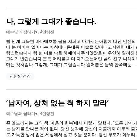
나, 그렇게 그대가 좋습니다.
예수님과 썸타기♥
,
4연령전
밤 안개 그윽한 바다에호롱 불을 지피고 다가서는아침에 떠난 만선의
다 눈 비비며 일어나는 아침에대롱대롱 이슬을 달아매고저만치 내게 
랑스럽습니다 텅 빈 미로 속을 헤매이다주저않았을 때우연히 열려진
그대가 반갑습니다 문득 머리를 치며 다가오는어린 날의 친구 녀석
마는 것처럼나 그렇게, 그대가 그립습니다 얼어붙은 들녘 한쪽에눈 
신앙의 성장
‘남자여, 상처 없는 척 하지 말라’
예수님과 썸타기♥
,
4연령전
존 엘드리지는 그의 책 ‘마음의 회복’에서 이렇게 말했다. “모든 남자
는 남자를 만나본 적이 없다. 당신 생각에 당신이 지금까지 아무리 
로 가득한 상처 입은 세상에서 살고 있을 뿐이다. 당신 부모가 아무리