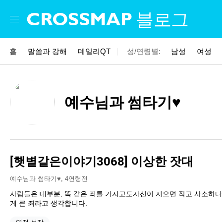
Skip to main content
블로그
홈
말씀과 강해
데일리QT
성/연령별:
남성
여성
예수님과 썸타기♥
[햇볕같은이야기3068] 이상한 잣대
예수님과 썸타기♥
,
4연령전
사람들은 대부분, 똑 같은 죄를 가지고도자신이 지으면 작고 사소하
게 큰 죄라고 생각합니다.