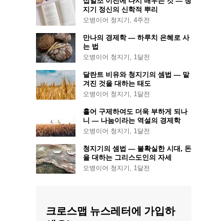
십일조 이전에 다시 배우는 것 — 청
지기 정신의 신학적 뿌리
오병이어 청지기
,
4주전
만나의 경제학 — 하루치 은혜로 사
는 법
오병이어 청지기
,
1달전
달란트 비유와 청지기의 셈법 — 맡
겨진 것을 대하는 태도
오병이어 청지기
,
1달전
흩어 구제하여도 더욱 부하게 되나
니 — 나눔이라는 역설의 경제학
오병이어 청지기
,
1달전
청지기의 셈법 — 불확실한 시대, 돈
을 대하는 그리스도인의 자세
오병이어 청지기
,
1달전
크로스맵 뉴스레터에 가입하