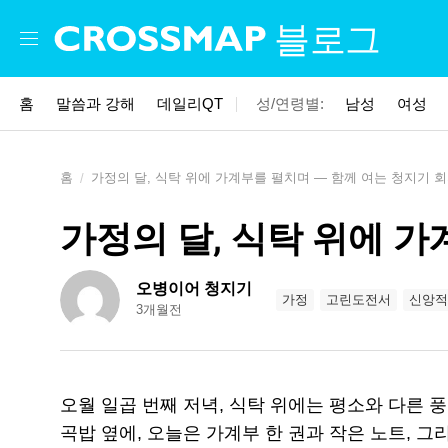
Skip to main content
블로그
홈
말씀과 강해
데일리QT
성/연령별:
남성
여성
홈
가정의 달, 식탁 위에 가계부를 펼치며 — 함께 여는 청지기 
가정의 달, 식탁 위에 가
오병이어 청지기
가정
고린도전서
신앙적
3개월전
오월 일곱 번째 저녁, 식탁 위에는 평소와 다른 
곡밥 옆에, 오늘은 가계부 한 권과 작은 노트, 그