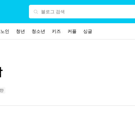
노인
청년
청소년
키즈
커플
싱글
람
안