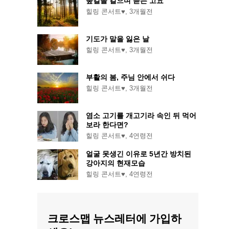
숲길을 걸으며 듣는 고요
힐링 콘서트♥
,
3개월전
기도가 말을 잃은 날
힐링 콘서트♥
,
3개월전
부활의 봄, 주님 안에서 쉬다
힐링 콘서트♥
,
3개월전
염소 고기를 개고기라 속인 뒤 먹어
보라 한다면?
힐링 콘서트♥
,
4연령전
얼굴 못생긴 이유로 5년간 방치된
강아지의 현재모습
힐링 콘서트♥
,
4연령전
크로스맵 뉴스레터에 가입하