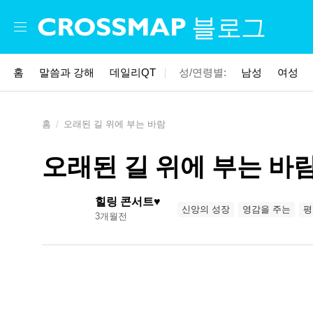
Skip to main content
블로그
홈
말씀과 강해
데일리QT
성/연령별:
남성
여성
홈
오래된 길 위에 부는 바람
오래된 길 위에 부는 바
힐링 콘서트♥
신앙의 성장
영감을 주는
평
3개월전