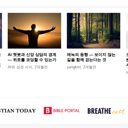
든
AI 챗봇과 신앙 상담의 경계
에녹의 동행 — 보이지 않는
— 위로를 코딩할 수 있는가
길을 함께 걷는다는 것
효
AI와 성경 사이
,
2개월전
sangkist
,
2개월전
s