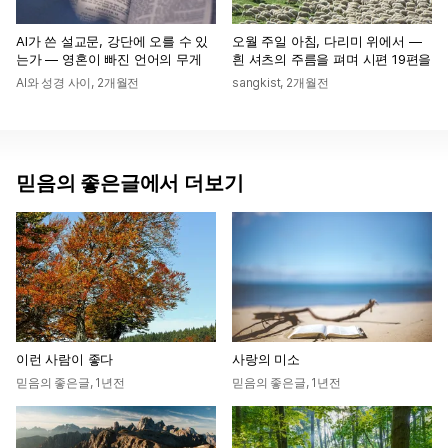
AI가 쓴 설교문, 강단에 오를 수 있
오월 주일 아침, 다리미 위에서 —
는가 — 영혼이 빠진 언어의 무게
흰 셔츠의 주름을 펴며 시편 19편을
AI와 성경 사이
,
2개월전
sangkist
,
2개월전
믿음의 좋은글에서 더보기
이런 사람이 좋다
사랑의 미소
믿음의 좋은글
,
1년전
믿음의 좋은글
,
1년전