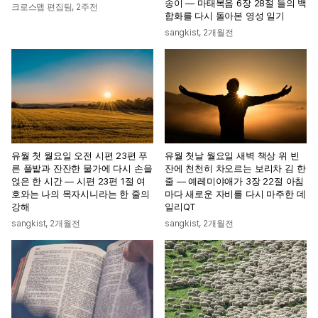
송이 — 마태복음 6장 28절 들의 백
크로스맵 편집팀
,
2주전
합화를 다시 돌아본 영성 일기
sangkist
,
2개월전
유월 첫 월요일 오전 시편 23편 푸
유월 첫날 월요일 새벽 책상 위 빈
른 풀밭과 잔잔한 물가에 다시 손을
잔에 천천히 차오르는 보리차 김 한
얹은 한 시간 — 시편 23편 1절 여
줄 — 예레미야애가 3장 22절 아침
호와는 나의 목자시니라는 한 줄의
마다 새로운 자비를 다시 마주한 데
강해
일리QT
sangkist
,
2개월전
sangkist
,
2개월전