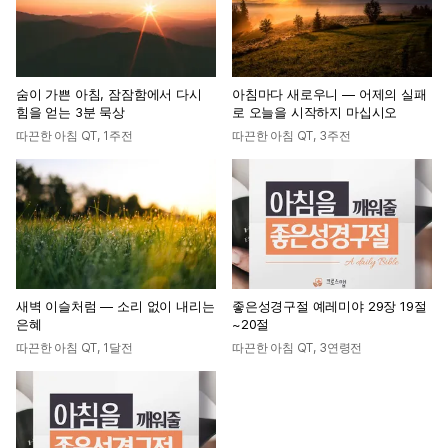
숨이 가쁜 아침, 잠잠함에서 다시
아침마다 새로우니 — 어제의 실패
힘을 얻는 3분 묵상
로 오늘을 시작하지 마십시오
따끈한 아침 QT
,
1주전
따끈한 아침 QT
,
3주전
새벽 이슬처럼 — 소리 없이 내리는
좋은성경구절 예레미야 29장 19절
은혜
~20절
따끈한 아침 QT
,
1달전
따끈한 아침 QT
,
3연령전