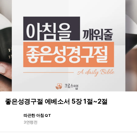
좋은성경구절 에베소서 5장 1절~2절
따끈한 아침 QT
3연령전