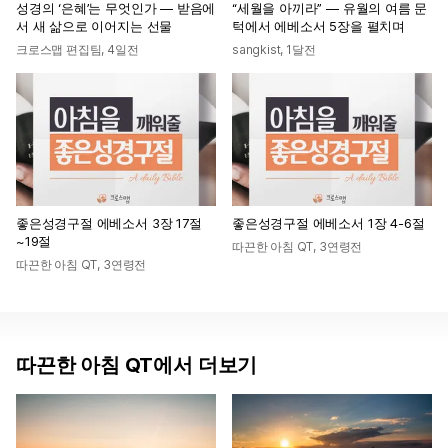
성경의 ‘은혜’는 무엇인가 — 받음에
“세월을 아끼라” — 유월의 여름 문
서 새 삶으로 이어지는 선물
턱에서 에베소서 5장을 펼치며
크로스맵 편집팀
,
4일전
sangkist
,
1달전
좋은성경구절 에베소서 3장 17절
좋은성경구절 에베소서 1장 4-6절
~19절
따끈한 아침 QT
,
3연령전
따끈한 아침 QT
,
3연령전
따끈한 아침 QT에서 더보기