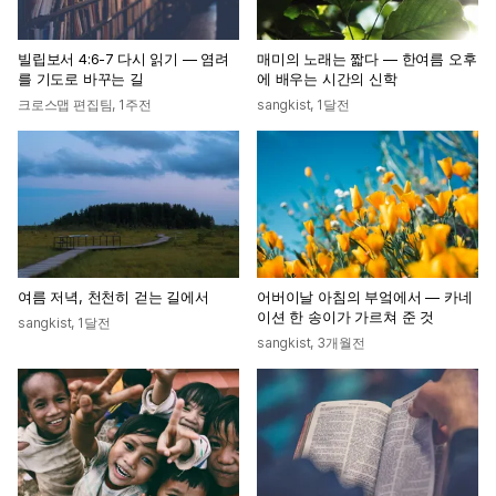
빌립보서 4:6-7 다시 읽기 — 염려
매미의 노래는 짧다 — 한여름 오후
를 기도로 바꾸는 길
에 배우는 시간의 신학
크로스맵 편집팀
,
1주전
sangkist
,
1달전
여름 저녁, 천천히 걷는 길에서
어버이날 아침의 부엌에서 — 카네
이션 한 송이가 가르쳐 준 것
sangkist
,
1달전
sangkist
,
3개월전