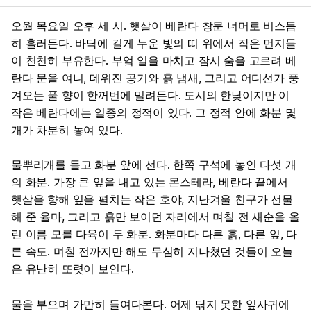
오월 목요일 오후 세 시. 햇살이 베란다 창문 너머로 비스듬
히 흘러든다. 바닥에 길게 누운 빛의 띠 위에서 작은 먼지들
이 천천히 부유한다. 부엌 일을 마치고 잠시 숨을 고르려 베
란다 문을 여니, 데워진 공기와 흙 냄새, 그리고 어디선가 풍
겨오는 풀 향이 한꺼번에 밀려든다. 도시의 한낮이지만 이
작은 베란다에는 일종의 정적이 있다. 그 정적 안에 화분 몇
개가 차분히 놓여 있다.
물뿌리개를 들고 화분 앞에 선다. 한쪽 구석에 놓인 다섯 개
의 화분. 가장 큰 잎을 내고 있는 몬스테라, 베란다 끝에서
햇살을 향해 잎을 펼치는 작은 호야, 지난겨울 친구가 선물
해 준 율마, 그리고 흙만 보이던 자리에서 며칠 전 새순을 올
린 이름 모를 다육이 두 화분. 화분마다 다른 흙, 다른 잎, 다
른 속도. 며칠 전까지만 해도 무심히 지나쳤던 것들이 오늘
은 유난히 또렷이 보인다.
물을 부으며 가만히 들여다본다. 어제 닦지 못한 잎사귀에