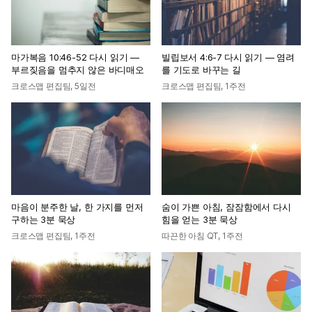
마가복음 10:46-52 다시 읽기 —
빌립보서 4:6-7 다시 읽기 — 염려
부르짖음을 멈추지 않은 바디매오
를 기도로 바꾸는 길
크로스맵 편집팀
,
5일전
크로스맵 편집팀
,
1주전
마음이 분주한 날, 한 가지를 먼저
숨이 가쁜 아침, 잠잠함에서 다시
구하는 3분 묵상
힘을 얻는 3분 묵상
크로스맵 편집팀
,
1주전
따끈한 아침 QT
,
1주전