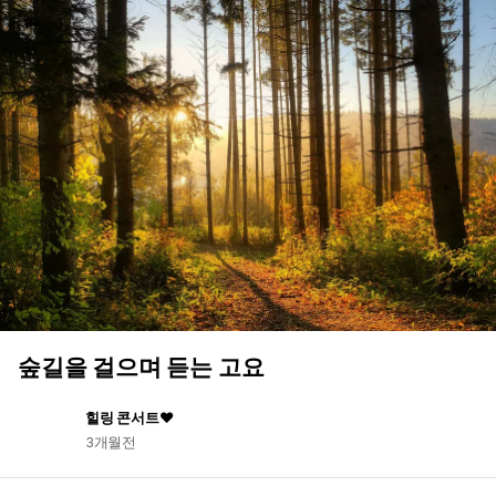
숲길을 걸으며 듣는 고요
힐링 콘서트♥
3개월전