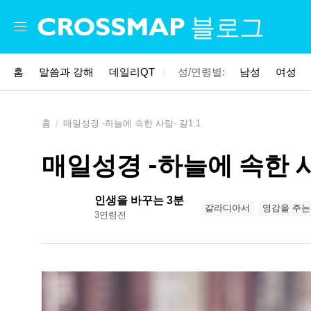
Skip to main content
블로그
홈
말씀과 강해
데일리QT
성/연령별:
남성
여성
홈
매일성경 -하늘에 속한 사람- 갈1:1
매일성경 -하늘에 속한 사
인생을 바꾸는 3분
갈라디아서
영감을 주는
3연령전