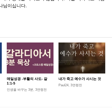
하나님이십니다.
매일성경 -부활의 사도- 갈
내가 죽고 예수가 사시는 것
1:1-5
Paul24
,
3연령전
인생을 바꾸는 3분
,
3연령전