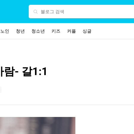
노인
청년
청소년
키즈
커플
싱글
람- 갈1:1