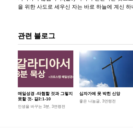
을 위한 사도로 세우신 자는 바로 하늘에 계신 
관련 블로그
매일성경 -타협할 것과 그렇지
십자가에 못 박힌 신앙
못할 것- 갈2:1-10
좋은 나눔글
,
3연령전
인생을 바꾸는 3분
,
3연령전