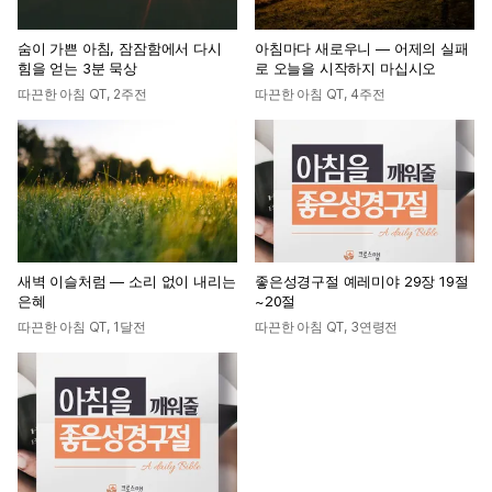
숨이 가쁜 아침, 잠잠함에서 다시
아침마다 새로우니 — 어제의 실패
힘을 얻는 3분 묵상
로 오늘을 시작하지 마십시오
따끈한 아침 QT
,
2주전
따끈한 아침 QT
,
4주전
새벽 이슬처럼 — 소리 없이 내리는
좋은성경구절 예레미야 29장 19절
은혜
~20절
따끈한 아침 QT
,
1달전
따끈한 아침 QT
,
3연령전