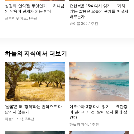
성경의 ‘언약’은 무엇인가 — 하나님
요한복음 15:4 다시 읽기 — ‘거하
의 약속이 관계가 되는 방식
라’는 말씀은 오늘의 관계를 어떻게
바꾸는가
신학이 뭐예요
,
1주전
바이블 365
,
1주전
하늘의 지식에서 더보기
‘샬롬’은 왜 ‘평화’라는 번역으로 다
여호수아 3장 다시 읽기 — 요단강
담기지 않는가
이 갈라지기 전, 발이 먼저 물에 잠
긴다
하늘의 지식
,
3주전
하늘의 지식
,
4주전