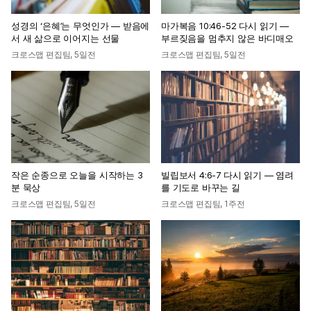
성경의 ‘은혜’는 무엇인가 — 받음에
마가복음 10:46-52 다시 읽기 —
서 새 삶으로 이어지는 선물
부르짖음을 멈추지 않은 바디매오
크로스맵 편집팀
,
5일전
크로스맵 편집팀
,
5일전
작은 순종으로 오늘을 시작하는 3
빌립보서 4:6-7 다시 읽기 — 염려
분 묵상
를 기도로 바꾸는 길
크로스맵 편집팀
,
5일전
크로스맵 편집팀
,
1주전