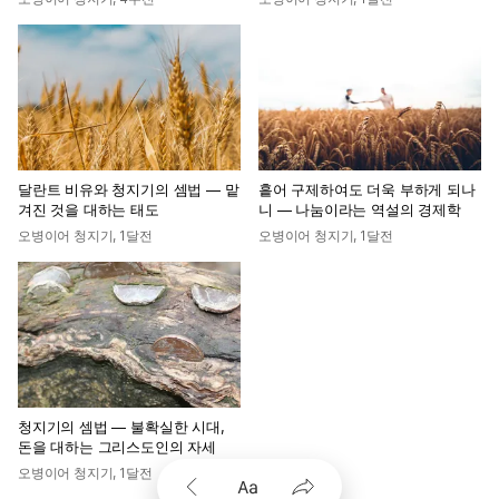
달란트 비유와 청지기의 셈법 — 맡
흩어 구제하여도 더욱 부하게 되나
겨진 것을 대하는 태도
니 — 나눔이라는 역설의 경제학
오병이어 청지기
,
1달전
오병이어 청지기
,
1달전
청지기의 셈법 — 불확실한 시대,
돈을 대하는 그리스도인의 자세
오병이어 청지기
,
1달전