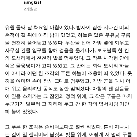
sangkist
2개월전
유월 둘째 날 화요일 아침이었다. 밤사이 잠깐 지나간 비의
흔적이 길 위에 아직 남아 있었고, 하늘은 옅은 우유빛 구름
을 천천히 풀어놓고 있었다. 우산을 접어 가방 옆에 끼우고
사무실 건물 입구를 향해 걸음을 옮기다가, 보도블록 한 칸
의 모서리에서 천천히 발을 멈추었다. 그 작은 사각형 안에
작은 물웅덩이가 고여 있었고, 그 안에는 회색 도시의 하늘
이 아니라 어떤 한 조각의 푸른 하늘이 조용히 떠 있었다. 옷
깃을 여미던 손이 잠시 그대로 멈추었고, 가방 끈을 다시 어
깨 위로 올리려던 동작도 잠깐 잊혀졌다. 아침의 잰 걸음들
이 옆을 스쳐가는 그 잠깐의 정적 위에, 그 작은 푸름은 마치
누군가가 일부러 그 자리에 두고 간 한 장의 엽서처럼 가만
히 놓여 있었다.
그 푸른 한 조각은 손바닥보다도 훨씬 작았다. 흔히 지나치
는 깊이 일 센티미터 남짓의 빗물 위에, 어떻게 저 멀리 구름