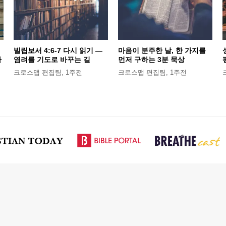
기
빌립보서 4:6-7 다시 읽기 —
마음이 분주한 날, 한 가지를
바
염려를 기도로 바꾸는 길
먼저 구하는 3분 묵상
크로스맵 편집팀
,
1주전
크로스맵 편집팀
,
1주전