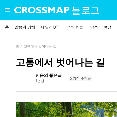
Skip to main content
블로그
홈
말씀과 강해
데일리QT
성/연령별:
남성
여성
홈
고통에서 벗어나는 길
고통에서 벗어나는 길
믿음의 좋은글
신앙적 주제들
1년전