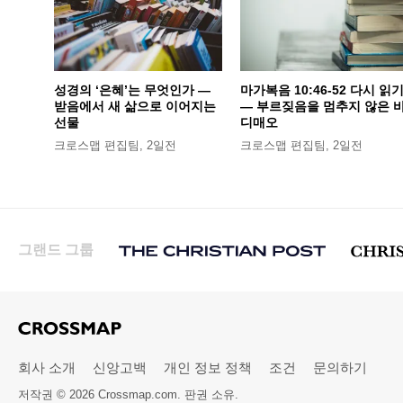
성경의 ‘은혜’는 무엇인가 —
마가복음 10:46-52 다시 읽
받음에서 새 삶으로 이어지는
— 부르짖음을 멈추지 않은 
선물
디매오
크로스맵 편집팀
,
2일전
크로스맵 편집팀
,
2일전
그랜드 그룹
회사 소개
신앙고백
개인 정보 정책
조건
문의하기
저작권 © 2026 Crossmap.com. 판권 소유.