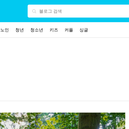
노인
청년
청소년
키즈
커플
싱글