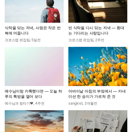
식탁을 닦는 저녁, 사랑은 작은 반
빈 식탁을 다시 닦는 저녁 — 환대
복에 머뭅니다
는 기다리는 사랑입니다
크로스맵 편집팀
,
5일전
크로스맵 편집팀
,
2주전
예수님이랑 카톡했다면 — 오늘 하
어버이날 아침의 부엌에서 — 카네
루의 톡방을 열어 보다
이션 한 송이가 가르쳐 준 것
예수님과 썸타기♥
,
4주전
sangkist
,
3개월전